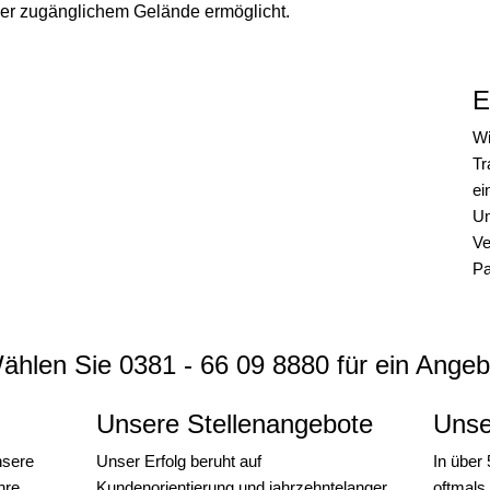
wer zugänglichem Gelände ermöglicht.
E
Wi
Tr
ei
Um
Ve
Pa
ählen Sie 0381 - 66 09 8880 für ein Angeb
Unsere Stellenangebote
Unse
nsere
Unser Erfolg beruht auf
In über 
hre
Kundenorientierung und jahrzehntelanger
oftmals