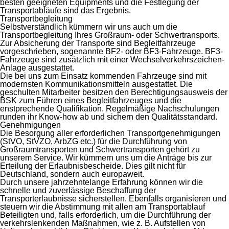
besten geeigneten Equipments und die Festlegung der
Transportabläufe sind das Ergebnis.
Transportbegleitung
Selbstverständlich kümmern wir uns auch um die
Transportbegleitung Ihres Großraum- oder Schwertransports.
Zur Absicherung der Transporte sind Begleitfahrzeuge
vorgeschrieben, sogenannte BF2- oder BF3-Fahrzeuge. BF3-
Fahrzeuge sind zusätzlich mit einer Wechselverkehrszeichen-
Anlage ausgestattet.
Die bei uns zum Einsatz kommenden Fahrzeuge sind mit
modernsten Kommunikationsmitteln ausgestattet. Die
geschulten Mitarbeiter besitzen den Berechtigungsausweis der
BSK zum Führen eines Begleitfahrzeuges und die
enstprechende Qualifikation. Regelmäßige Nachschulungen
runden ihr Know-how ab und sichern den Qualitätsstandard.
Genehmigungen
Die Besorgung aller erforderlichen Transportgenehmigungen
(StVO, StVZO, ArbZG etc.) für die Durchführung von
Großraumtransporten und Schwertransporten gehört zu
unserem Service. Wir kümmern uns um die Anträge bis zur
Erteilung der Erlaubnisbescheide. Dies gilt nicht für
Deutschland, sondern auch europaweit.
Durch unsere jahrzehntelange Erfahrung können wir die
schnelle und zuverlässige Beschaffung der
Transporterlaubnisse sicherstellen. Ebenfalls organisieren und
steuern wir die Abstimmung mit allen am Transportablauf
Beteiligten und, falls erforderlich, um die Durchführung der
verkehrslenkenden Maßnahmen, wie z. B. Aufstellen von