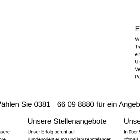
E
Wi
Tr
ei
Um
Ve
Pa
ählen Sie 0381 - 66 09 8880 für ein Angeb
Unsere Stellenangebote
Unse
nsere
Unser Erfolg beruht auf
In über 
hre
Kundenorientierung und jahrzehntelanger
oftmals